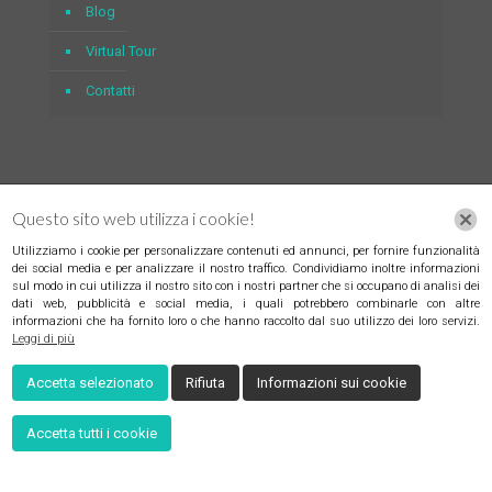
Blog
Virtual Tour
Contatti
CONTATTI
Questo sito web utilizza i cookie!
Via Lodovico Pavoni, 32, 25128 Brescia BS
Utilizziamo i cookie per personalizzare contenuti ed annunci, per fornire funzionalità
dei social media e per analizzare il nostro traffico. Condividiamo inoltre informazioni
cristinacrescini@gmail.com
sul modo in cui utilizza il nostro sito con i nostri partner che si occupano di analisi dei
dati web, pubblicità e social media, i quali potrebbero combinarle con altre
+39 030 397 970
informazioni che ha fornito loro o che hanno raccolto dal suo utilizzo dei loro servizi.
Leggi di più
Cookie Policy
|
Privacy Policy
Accetta selezionato
Rifiuta
Informazioni sui cookie
Accetta tutti i cookie