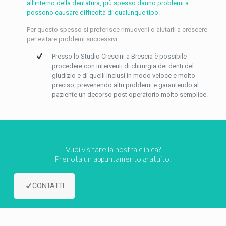
all'interno della dentatura, più spesso danno problemi a
possono causare difficoltà di qualunque tipo.
Per questo spesso si preferisce rimuoverli o aiutarli a crescere
per evitare problemi successivi.
Presso lo Studio Crescini a Brescia è possibile
procedere con interventi di chirurgia dei denti del
giudizio e di quelli inclusi in modo veloce e molto
preciso, prevenendo altri problemi e garantendo al
paziente un decorso post operatorio molto semplice.
Vuoi visitare la nostra clinica?
Prenota un appuntamento gratuito!
CONTATTI