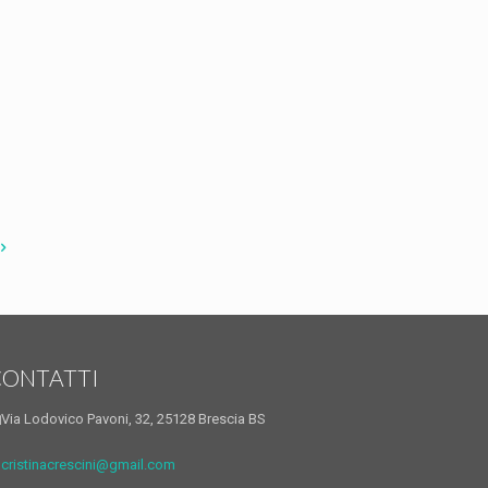
CONTATTI
Via Lodovico Pavoni, 32, 25128 Brescia BS
cristinacrescini@gmail.com