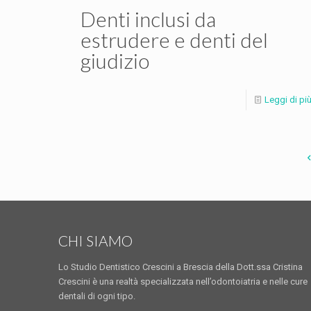
Denti inclusi da
estrudere e denti del
giudizio
Leggi di pi
CHI SIAMO
Lo Studio Dentistico Crescini a Brescia della Dott.ssa Cristina
Crescini è una realtà specializzata nell’odontoiatria e nelle cure
dentali di ogni tipo.