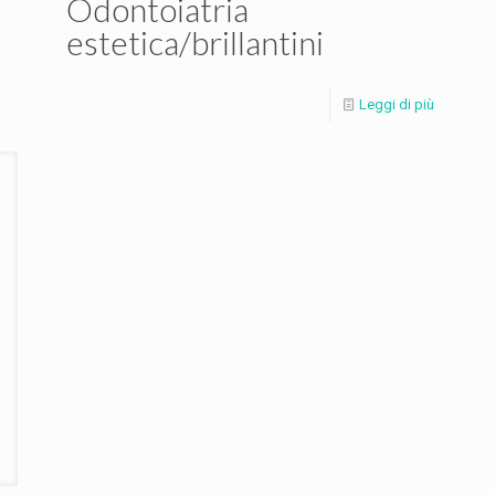
Odontoiatria
estetica/brillantini
ù
Leggi di più