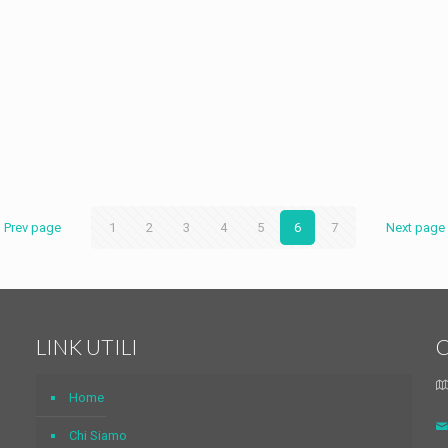
ù
Prev page
1
2
3
4
5
6
7
Next page
LINK UTILI
Home
Chi Siamo