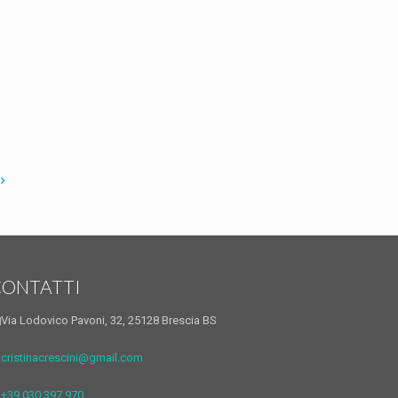
CONTATTI
Via Lodovico Pavoni, 32, 25128 Brescia BS
cristinacrescini@gmail.com
+39 030 397 970