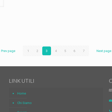
ù
Prev page
1
2
3
4
5
6
7
Next page
LINK UTILI
Home
Chi Siamo